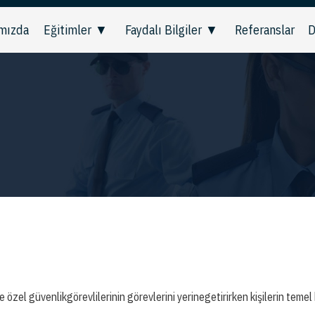
mızda
Eğitimler
Faydalı Bilgiler
Referanslar
D
güvenlikgörevlilerinin görevlerini yerinegetirirken kişilerin temel hak v